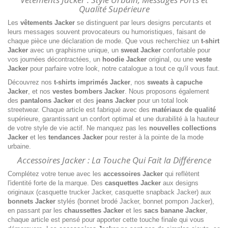
Qualité Supérieure
Les
vêtements Jacker
se distinguent par leurs designs percutants et
leurs messages souvent provocateurs ou humoristiques, faisant de
chaque pièce une déclaration de mode. Que vous recherchiez un
t-shirt
Jacker
avec un graphisme unique, un
sweat Jacker
confortable pour
vos journées décontractées, un
hoodie Jacker
original, ou une
veste
Jacker
pour parfaire votre look, notre catalogue a tout ce qu'il vous faut.
Découvrez nos
t-shirts imprimés Jacker
, nos
sweats à capuche
Jacker
, et nos
vestes bombers Jacker
. Nous proposons également
des
pantalons Jacker
et des
jeans Jacker
pour un total look
streetwear. Chaque article est fabriqué avec des
matériaux de qualité
supérieure, garantissant un confort optimal et une durabilité à la hauteur
de votre style de vie actif. Ne manquez pas les
nouvelles collections
Jacker
et les
tendances Jacker
pour rester à la pointe de la mode
urbaine.
Accessoires Jacker : La Touche Qui Fait la Différence
Complétez votre tenue avec les
accessoires Jacker
qui reflètent
l'identité forte de la marque. Des
casquettes Jacker
aux designs
originaux (casquette trucker Jacker, casquette snapback Jacker) aux
bonnets Jacker
stylés (bonnet brodé Jacker, bonnet pompon Jacker),
en passant par les
chaussettes Jacker
et les
sacs banane Jacker
,
chaque article est pensé pour apporter cette touche finale qui vous