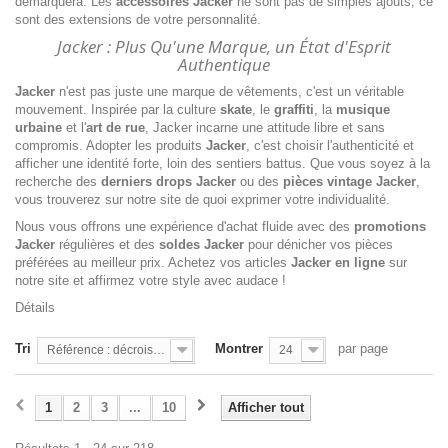
démarquera. Les
accessoires Jacker
ne sont pas de simples ajouts, ce
sont des extensions de votre personnalité.
Jacker : Plus Qu'une Marque, un État d'Esprit
Authentique
Jacker
n'est pas juste une marque de vêtements, c'est un véritable
mouvement. Inspirée par la culture
skate
, le
graffiti
, la
musique
urbaine
et l'
art de rue
, Jacker incarne une attitude libre et sans
compromis. Adopter les produits
Jacker
, c'est choisir l'authenticité et
afficher une identité forte, loin des sentiers battus. Que vous soyez à la
recherche des
derniers drops Jacker
ou des
pièces vintage Jacker
,
vous trouverez sur notre site de quoi exprimer votre individualité.
Nous vous offrons une expérience d'achat fluide avec des
promotions
Jacker
régulières et des
soldes Jacker
pour dénicher vos pièces
préférées au meilleur prix. Achetez vos articles
Jacker en ligne
sur
notre site et affirmez votre style avec audace !
Détails
Tri
Montrer
par page
Référence : décroissante
24
1
2
3
...
10
Afficher tout