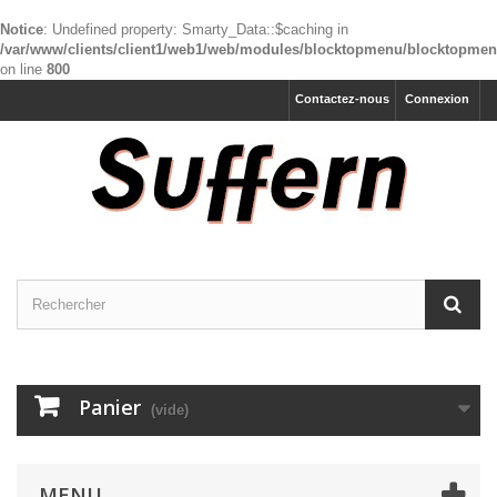
Notice
: Undefined property: Smarty_Data::$caching in
/var/www/clients/client1/web1/web/modules/blocktopmenu/blocktopme
on line
800
Contactez-nous
Connexion
Panier
(vide)
MENU