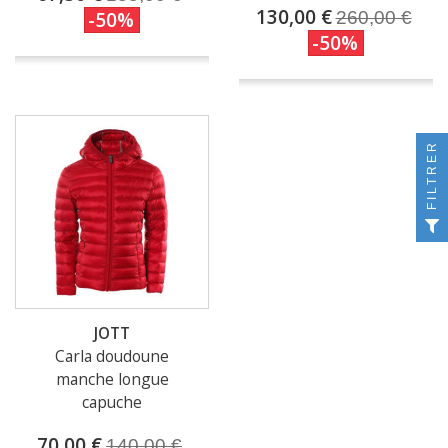
130,00 €
-50%
260,00 €
-50%
FILTRER
JOTT
Carla doudoune
manche longue
capuche
70,00 €
140,00 €