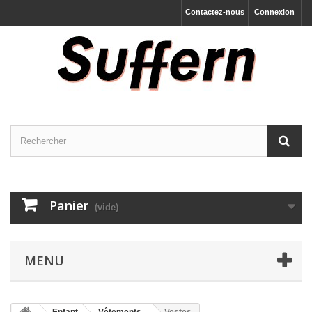
Contactez-nous
Connexion
Panier
(vide)
MENU