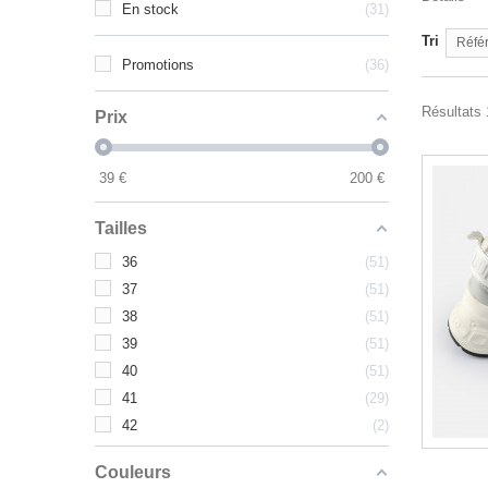
En stock
31
Tri
Référ
Promotions
36
Résultats 
Prix
39
€
200
€
Tailles
36
51
37
51
38
51
39
51
40
51
41
29
42
2
Couleurs