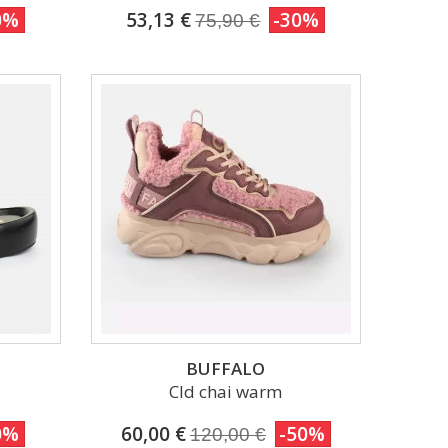
0%
53,13 €
-30%
75,90 €
BUFFALO
Cld chai warm
0%
60,00 €
-50%
120,00 €