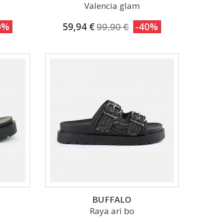
Valencia glam
0%
59,94 €
-40%
99,90 €
BUFFALO
Raya ari bo