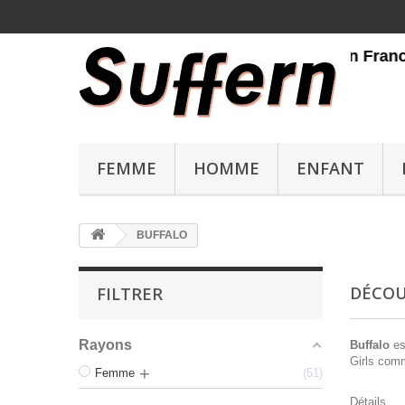
Livraison gratuite en France métro
FEMME
HOMME
ENFANT
BUFFALO
DÉCOU
FILTRER
Rayons
Buffalo
es
Girls comm
Femme
51
Détails