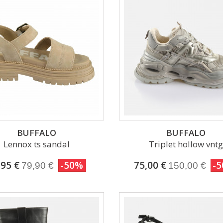
BUFFALO
BUFFALO
Lennox ts sandal
Triplet hollow vnt
,95 €
-50%
75,00 €
-
79,90 €
150,00 €