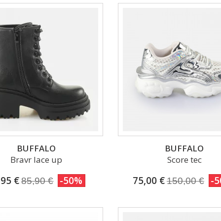
BUFFALO
BUFFALO
Bravr lace up
Score tec
,95 €
-50%
75,00 €
-
85,90 €
150,00 €