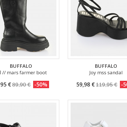
BUFFALO
BUFFALO
l // mars farmer boot
Joy mss sandal
,95 €
-50%
59,98 €
-
89,90 €
119,95 €