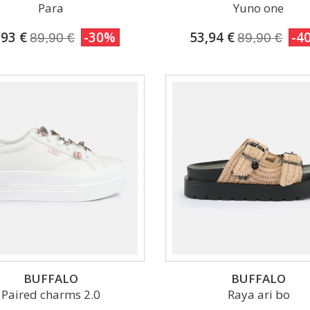
Para
Yuno one
,93 €
-30%
53,94 €
-4
89,90 €
89,90 €
BUFFALO
BUFFALO
Paired charms 2.0
Raya ari bo