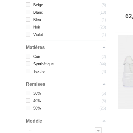
Beige
8
Blanc
18
62
Bleu
1
Noir
23
Violet
1
Matières
Cuir
2
Synthétique
44
Textile
4
Remises
30%
5
40%
5
50%
26
Modèle
--