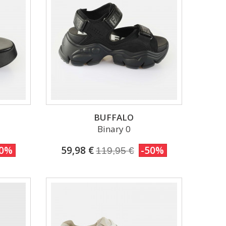
BUFFALO
Binary 0
50%
59,98 €
-50%
119,95 €