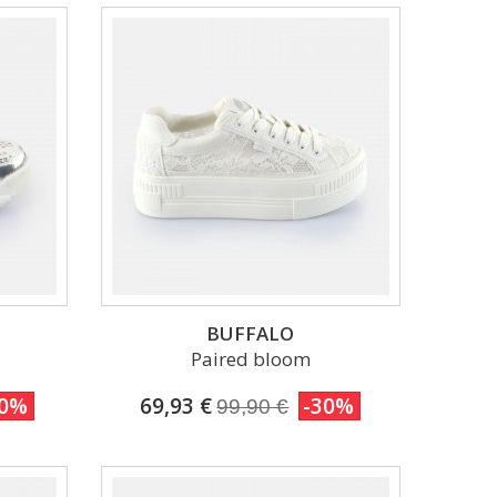
BUFFALO
Paired bloom
50%
69,93 €
-30%
99,90 €