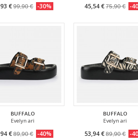
,93 €
-30%
45,54 €
-4
99,90 €
75,90 €
BUFFALO
BUFFALO
Evelyn ari
Evelyn ari
,94 €
-40%
53,94 €
-4
89,90 €
89,90 €