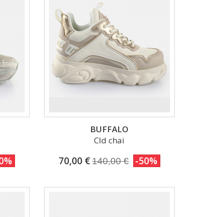
BUFFALO
g
Cld chai
50%
70,00 €
-50%
140,00 €