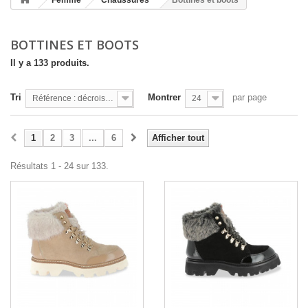
Femme
Chaussures
Bottines et boots
BOTTINES ET BOOTS
Il y a 133 produits.
Tri
Montrer
par page
Référence : décroissante
24
1
2
3
...
6
Afficher tout
Résultats 1 - 24 sur 133.