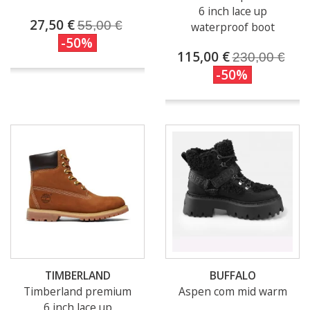
6 inch lace up
27,50 €
55,00 €
waterproof boot
-50%
115,00 €
230,00 €
-50%
TIMBERLAND
BUFFALO
Timberland premium
Aspen com mid warm
6 inch lace up