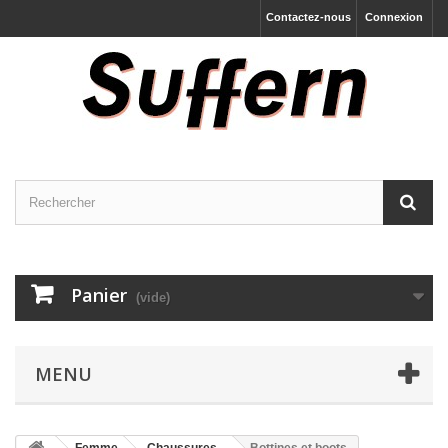
Contactez-nous
Connexion
Panier
(vide)
MENU