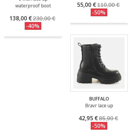
55,00 €
110,00 €
waterproof boot
-50%
138,00 €
230,00 €
-40%
BUFFALO
Bravr lace up
42,95 €
85,90 €
-50%