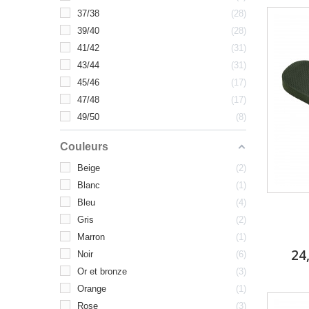
37/38
28
39/40
28
41/42
31
43/44
31
45/46
17
47/48
17
49/50
8
Couleurs
Beige
2
Blanc
1
Bleu
4
Gris
2
Marron
1
24
Noir
6
Or et bronze
3
Orange
1
Rose
3