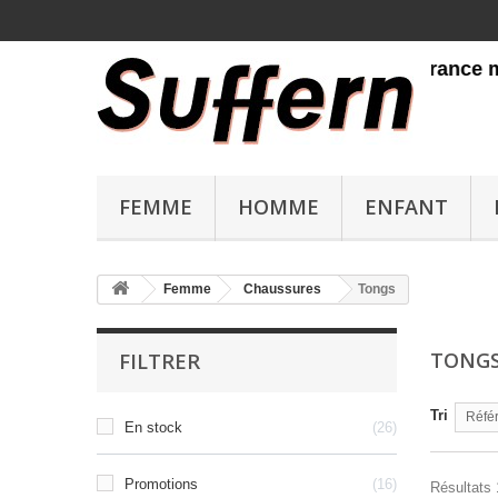
Livraison gratuite en France métrop
FEMME
HOMME
ENFANT
Femme
Chaussures
Tongs
TONG
FILTRER
Tri
Référ
En stock
26
Promotions
16
Résultats 