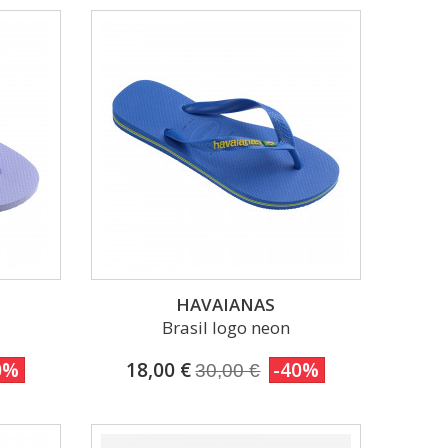
HAVAIANAS
Brasil logo neon
0%
18,00 €
-40%
30,00 €