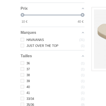
Prix
10
€
40
€
Marques
HAVAIANAS
31
JUST OVER THE TOP
1
Tailles
36
1
37
1
38
1
39
1
40
1
41
1
33/34
1
35/36
9