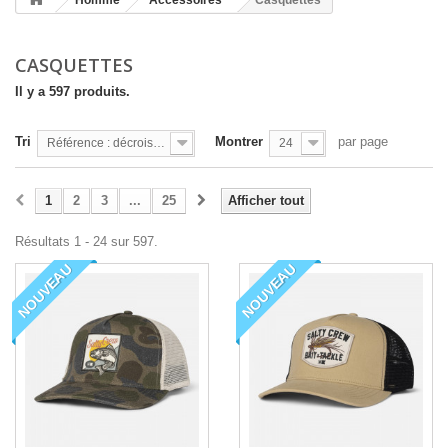
Homme
Accessoires
Casquettes
CASQUETTES
Il y a 597 produits.
Tri
Montrer
par page
Référence : décroissante
24
1
2
3
...
25
Afficher tout
Résultats 1 - 24 sur 597.
NOUVEAU
NOUVEAU