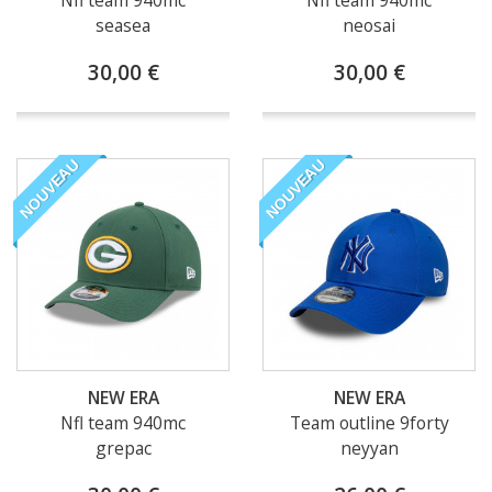
Nfl team 940mc
Nfl team 940mc
seasea
neosai
30,00 €
30,00 €
NOUVEAU
NOUVEAU
NEW ERA
NEW ERA
Nfl team 940mc
Team outline 9forty
grepac
neyyan