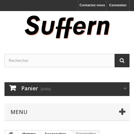
Contactez-nous
Connexion
Panier
(vide)
MENU