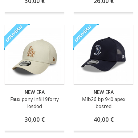
30,00 €
26,00 €
NOUVEAU
NOUVEAU
NEW ERA
NEW ERA
Faux pony infill 9forty
Mlb26 bp 940 apex
losdod
bosred
30,00 €
40,00 €