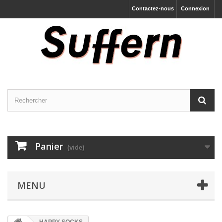
Contactez-nous
Connexion
Panier
(vide)
MENU