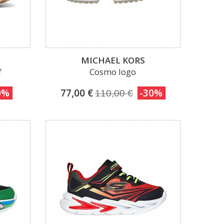
MICHAEL KORS
f
Cosmo logo
0%
77,00 €
-30%
110,00 €