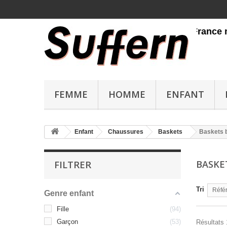
Livraison gratuite en France métropol
FEMME
HOMME
ENFANT
Enfant
Chaussures
Baskets
Baskets 
BASKE
FILTRER
Tri
Référ
Genre enfant
Fille
94
Garçon
53
Résultats 