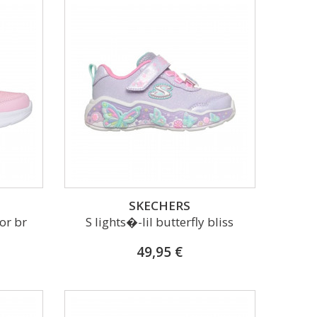
SKECHERS
or br
S lights�-lil butterfly bliss
49,95 €