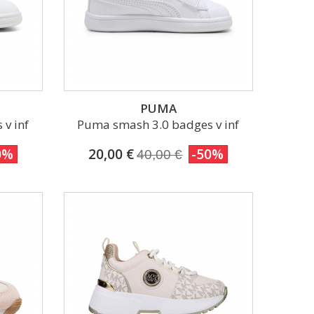
PUMA
v inf
Puma smash 3.0 badges v inf
0%
20,00 €
-50%
40,00 €