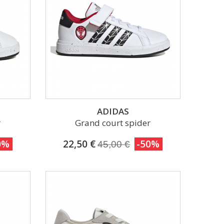
ADIDAS
r
Grand court spider
0%
22,50 €
-50%
45,00 €