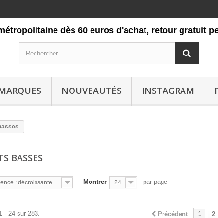
itaine dès 60 euros d'achat, retour gratuit pendant 3
MARQUES
NOUVEAUTÉS
INSTAGRAM
basses
TS BASSES
Montrer
par page
ence : décroissante
24
1 - 24 sur 283.
Précédent
1
2