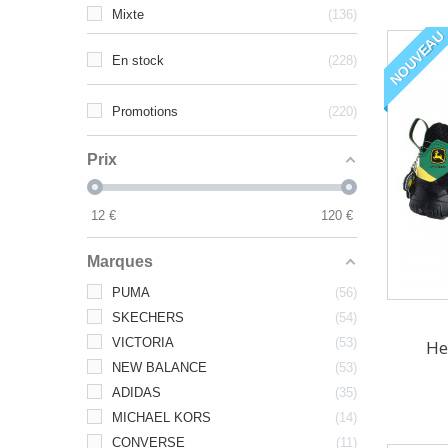
Mixte
136
NOUVEAU
En stock
228
Promotions
220
Prix
12
€
120
€
Marques
PUMA
56
SKECHERS
54
VICTORIA
53
He
NEW BALANCE
53
ADIDAS
35
MICHAEL KORS
14
CONVERSE
11