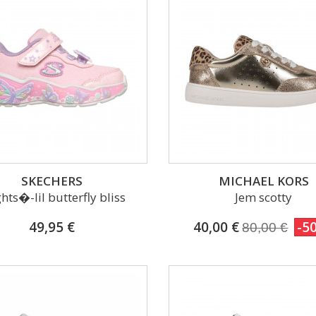
SKECHERS
MICHAEL KORS
ghts�-lil butterfly bliss
Jem scotty
49,95 €
40,00 €
-5
80,00 €