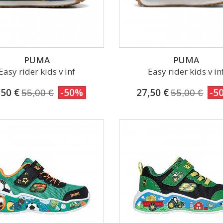
PUMA
PUMA
Easy rider kids v inf
Easy rider kids v in
,50 €
-50%
27,50 €
-5
55,00 €
55,00 €