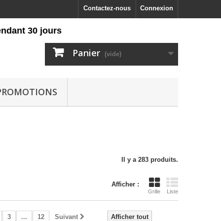
Contactez-nous
Connexion
0 jours
Panier
(vide)
PROMOTIONS
Il y a 283 produits.
Afficher :
Grille
Liste
3
...
12
Suivant
Afficher tout