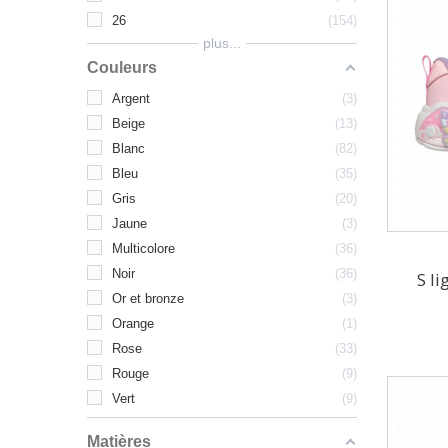
26
154
plus...
Couleurs
Argent
3
Beige
13
Blanc
82
Bleu
35
Gris
20
Jaune
3
Multicolore
36
Noir
36
S li
Or et bronze
3
Orange
1
Rose
33
Rouge
9
Vert
9
Matières