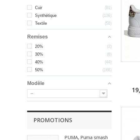
Cuir
81
Synthétique
136
Textile
58
Remises
20%
2
30%
8
40%
44
50%
166
Modèle
19
--
PROMOTIONS
PUMA, Puma smash