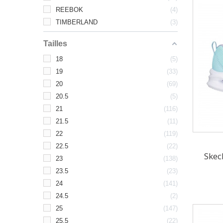
REEBOK
4
TIMBERLAND
3
Tailles
18
5
19
33
20
69
20.5
5
21
116
21.5
11
22
119
22.5
22
Skec
23
138
23.5
23
24
141
24.5
2
25
147
25.5
22