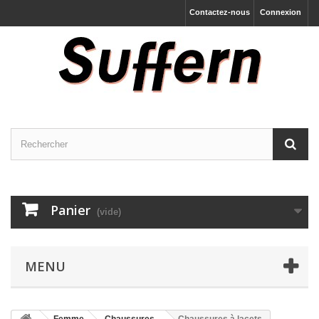
Contactez-nous
Connexion
Panier
(vide)
MENU