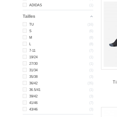
ADIDAS
1
Tailles
TU
16
S
6
M
8
L
8
7-11
7
19/24
1
27/30
1
31/34
1
35/38
3
Ti
36/42
35
36.5/41
1
39/42
3
41/46
7
43/46
3