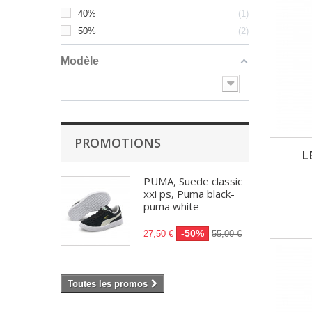
40%
1
50%
2
Modèle
--
PROMOTIONS
L
PUMA, Suede classic
xxi ps, Puma black-
puma white
-50%
27,50 €
55,00 €
Toutes les promos