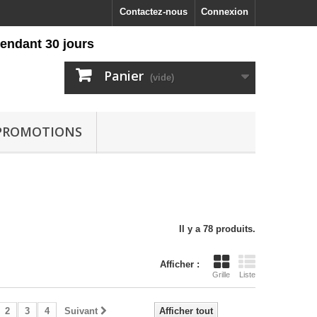
Contactez-nous
Connexion
 30 jours
Panier
(vide)
PROMOTIONS
Il y a 78 produits.
Afficher :
Grille
Liste
2
3
4
Suivant
Afficher tout