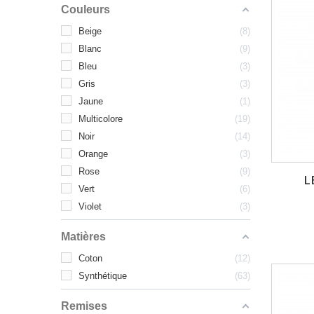
Couleurs
Beige
8
Blanc
9
Bleu
3
Gris
3
Jaune
1
Multicolore
19
Noir
14
Orange
3
Rose
9
L
Vert
6
Violet
3
Matières
Coton
12
Synthétique
63
Remises