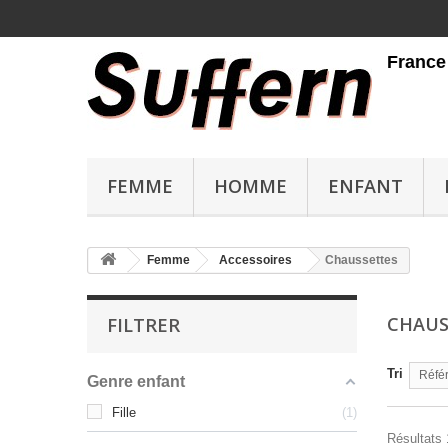
Livraison gratuite en France métrop
FEMME
HOMME
ENFANT
Femme
Accessoires
Chaussettes
CHAUS
FILTRER
Tri
Référ
Genre enfant
Fille
1
Résultats 