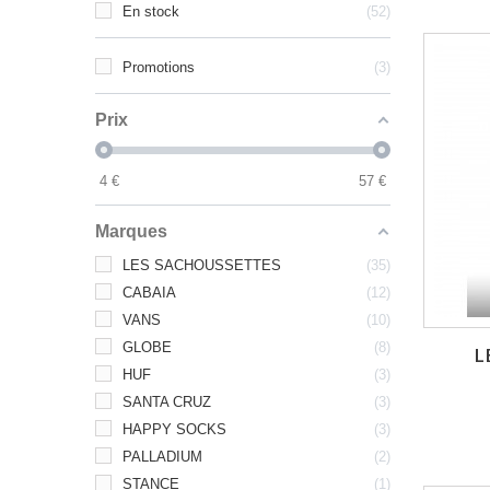
En stock
52
Promotions
3
Prix
4
€
57
€
Marques
LES SACHOUSSETTES
35
CABAIA
12
VANS
10
GLOBE
8
L
HUF
3
SANTA CRUZ
3
HAPPY SOCKS
3
PALLADIUM
2
STANCE
1