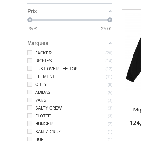
Prix
35
€
220
€
Marques
JACKER
20
DICKIES
14
JUST OVER THE TOP
12
ELEMENT
11
OBEY
8
ADIDAS
6
VANS
3
Mi
SALTY CREW
3
FLOTTE
3
124
HUNGER
2
SANTA CRUZ
1
HUF
1