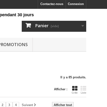
Contactez-nous
Connexion
 30 jours
Panier
(vide)
PROMOTIONS
Il y a 85 produits.
Afficher :
Grille
Liste
2
3
4
Suivant
Afficher tout