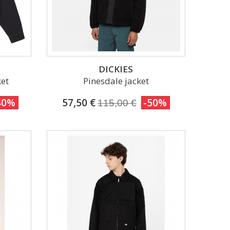
DICKIES
ket
Pinesdale jacket
40%
57,50 €
-50%
115,00 €