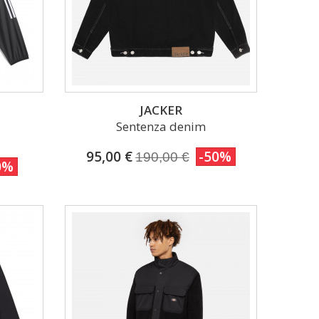
JACKER
Sentenza denim
95,00 €
-50%
190,00 €
0%