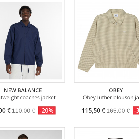
NEW BALANCE
OBEY
htweight coaches jacket
Obey luther blouson j
00 €
-20%
115,50 €
-
110,00 €
165,00 €