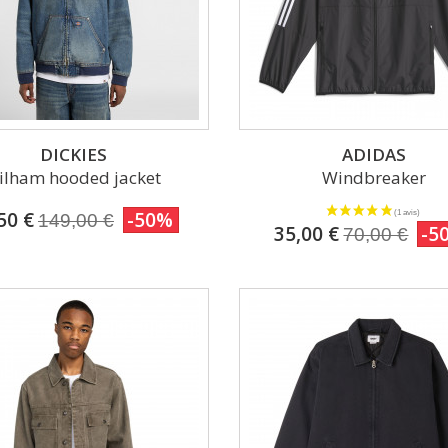
DICKIES
ADIDAS
ilham hooded jacket
Windbreaker
50 €
-50%
149,00 €
35,00 €
-5
70,00 €