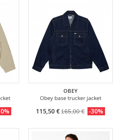
OBEY
acket
Obey base trucker jacket
30%
115,50 €
-30%
165,00 €