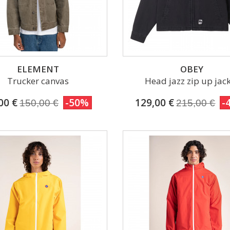
ELEMENT
OBEY
Trucker canvas
Head jazz zip up jac
00 €
-50%
129,00 €
-
150,00 €
215,00 €