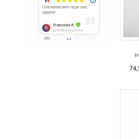
H
74,