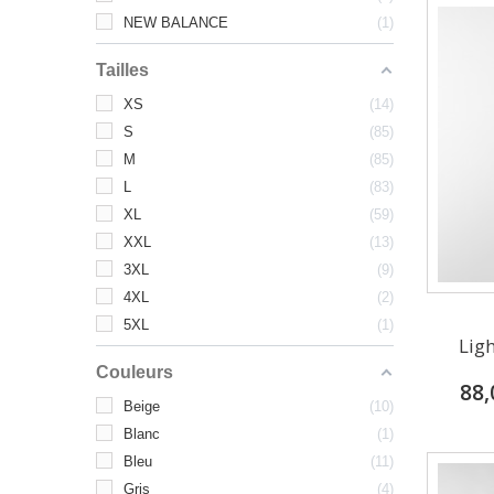
NEW BALANCE
1
Tailles
XS
14
S
85
M
85
L
83
XL
59
XXL
13
3XL
9
4XL
2
5XL
1
Lig
Couleurs
88,
Beige
10
Blanc
1
Bleu
11
Gris
4