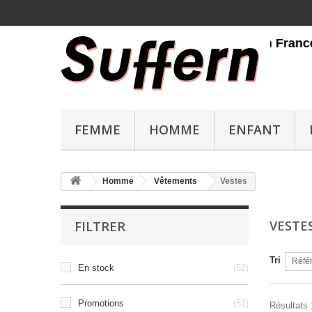
Livraison gratuite en France métrop
FEMME
HOMME
ENFANT
Homme
Vêtements
Vestes
VESTE
FILTRER
Tri
Référ
En stock
52
Promotions
51
Résultats 