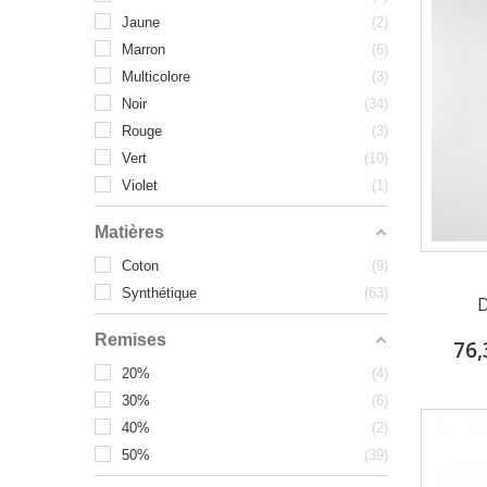
Jaune
2
Marron
6
Multicolore
3
Noir
34
Rouge
3
Vert
10
Violet
1
Matières
Coton
9
Synthétique
63
D
Remises
76,
20%
4
30%
6
40%
2
50%
39