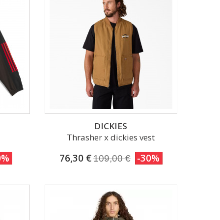
DICKIES
Thrasher x dickies vest
0%
76,30 €
-30%
109,00 €