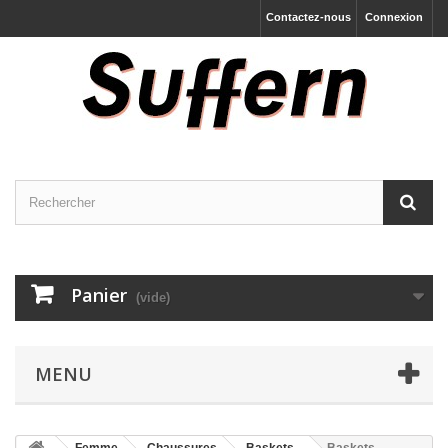
Contactez-nous
Connexion
Panier
(vide)
MENU