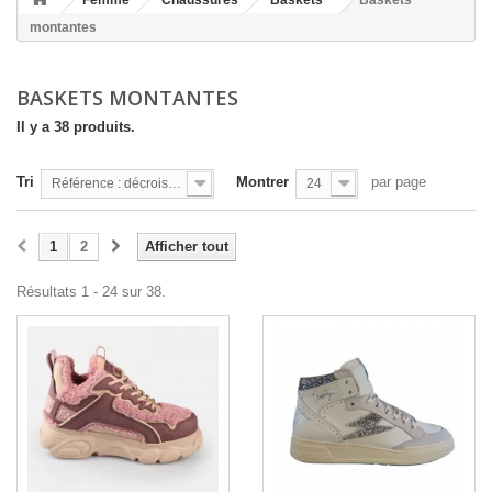
Femme
Chaussures
Baskets
Baskets
montantes
BASKETS MONTANTES
Il y a 38 produits.
Tri
Montrer
par page
Référence : décroissante
24
1
2
Afficher tout
Résultats 1 - 24 sur 38.