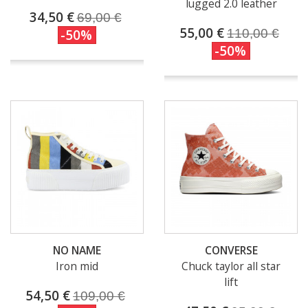
lugged 2.0 leather
34,50 €
69,00 €
55,00 €
-50%
110,00 €
-50%
(1 avis)
NO NAME
CONVERSE
Iron mid
Chuck taylor all star
lift
54,50 €
109,00 €