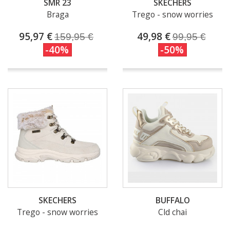
SMR 23
SKECHERS
Braga
Trego - snow worries
95,97 €
49,98 €
159,95 €
99,95 €
-40%
-50%
SKECHERS
BUFFALO
Trego - snow worries
Cld chai