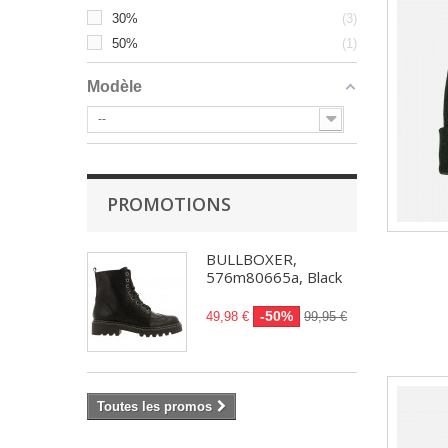
30%
3
50%
1
Modèle
--
PROMOTIONS
BULLBOXER,
576m80665a, Black
-50%
49,98 €
99,95 €
Toutes les promos