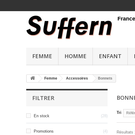
Livraison gratuite en France métropo
FEMME
HOMME
ENFANT
Femme
Accessoires
Bonnets
BONN
FILTRER
Tri
Référ
En stock
28
Promotions
4
Résultats 