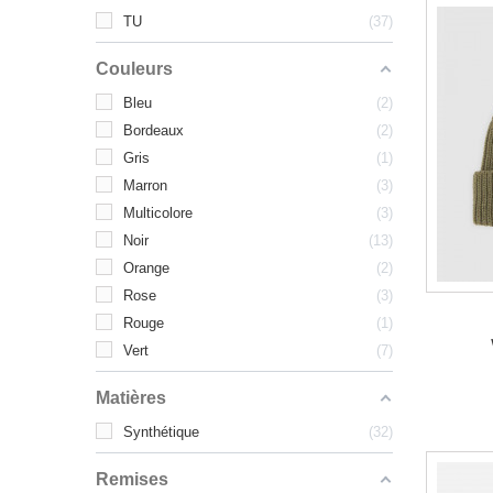
TU
37
Couleurs
Bleu
2
Bordeaux
2
Gris
1
Marron
3
Multicolore
3
Noir
13
Orange
2
Rose
3
Rouge
1
Vert
7
Matières
Synthétique
32
Remises