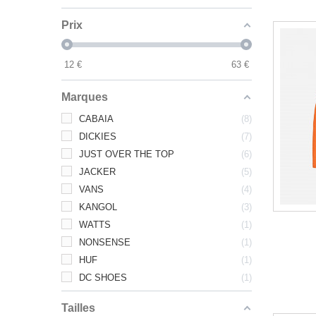
Prix
12
€
63
€
Marques
CABAIA
8
DICKIES
7
JUST OVER THE TOP
6
JACKER
5
VANS
4
KANGOL
3
WATTS
1
NONSENSE
1
HUF
1
DC SHOES
1
Tailles