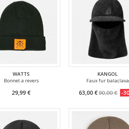
WATTS
KANGOL
Bonnet a revers
Faux fur balaclava
29,99 €
63,00 €
-3
90,00 €