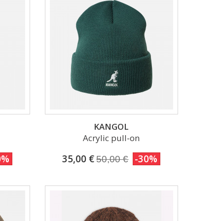
KANGOL
Acrylic pull-on
0%
35,00 €
-30%
50,00 €