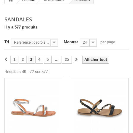
Femme
Chaussures
Sandales
SANDALES
Il y a 577 produits.
Tri
Montrer
par page
Référence : décroissante
24
1
2
3
4
5
...
25
Afficher tout
Résultats 49 - 72 sur 577.