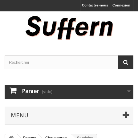
Contactez-nous
Connexion
Panier
(vide)
MENU