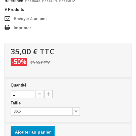
Référence
100040091000017010003618
9
Produits
Envoyer à un ami
Imprimer
35,00 €
TTC
-50%
70,00 €
TTC
Quantité
Taille
36.5
Ajouter au panier