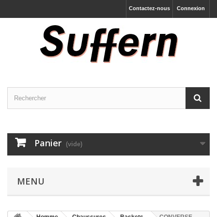
Contactez-nous
Connexion
Panier
(vide)
MENU