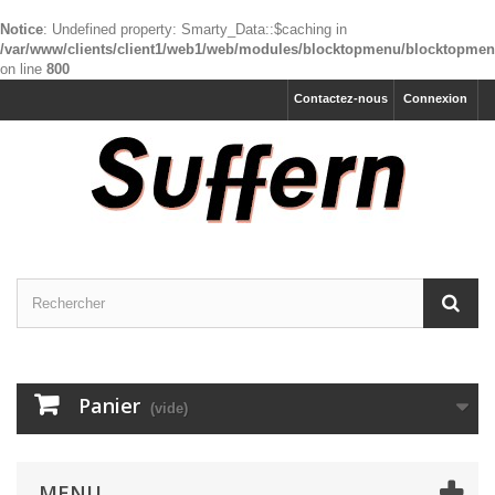
Notice
: Undefined property: Smarty_Data::$caching in
/var/www/clients/client1/web1/web/modules/blocktopmenu/blocktopme
on line
800
Contactez-nous
Connexion
Panier
(vide)
MENU