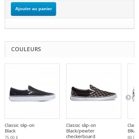
Ajouter au panier
COULEURS
Classic slip-on
Classic slip-on
Class
Black
Black/pewter
Blk&
checkerboard
75,00 €
80,00 