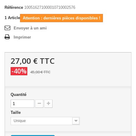
Référence
100516271000010710002576
1
Article
Attention : dernières pièces disponibles !
Envoyer à un ami
Imprimer
27,00 €
TTC
-40%
45,00 €
TTC
Quantité
Taille
Unique