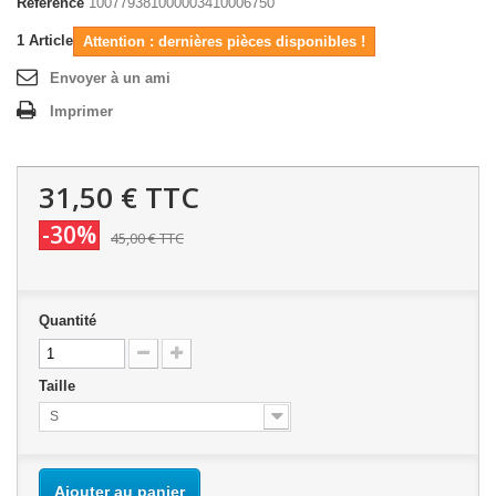
Référence
100779381000003410006750
1
Article
Attention : dernières pièces disponibles !
Envoyer à un ami
Imprimer
31,50 €
TTC
-30%
45,00 €
TTC
Quantité
Taille
S
Ajouter au panier