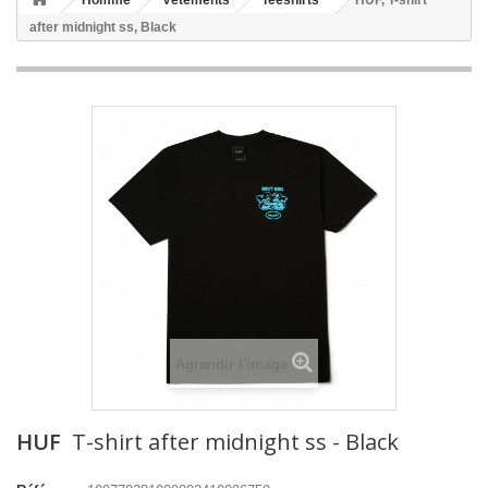
Homme
Vêtements
Teeshirts
HUF, T-shirt
after midnight ss, Black
Agrandir l'image
HUF
T-shirt after midnight ss - Black