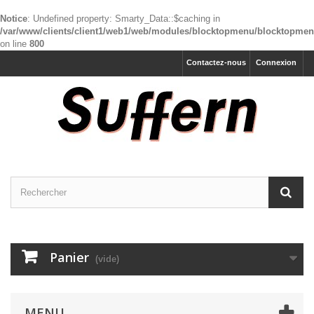
Notice
: Undefined property: Smarty_Data::$caching in
/var/www/clients/client1/web1/web/modules/blocktopmenu/blocktopme
on line
800
Contactez-nous
Connexion
Panier
(vide)
MENU