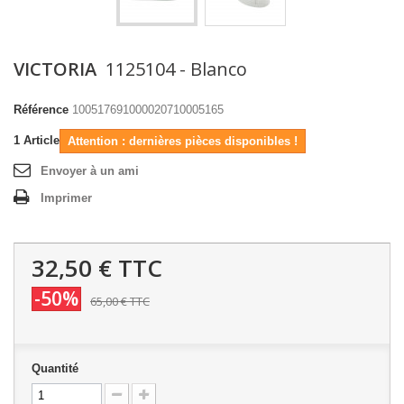
VICTORIA
1125104 - Blanco
Référence
100517691000020710005165
1
Article
Attention : dernières pièces disponibles !
Envoyer à un ami
Imprimer
32,50 €
TTC
-50%
65,00 €
TTC
Quantité