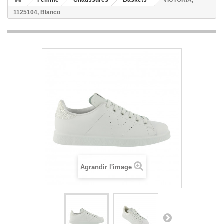
Femme
Chaussures
Baskets
VICTORIA,
1125104, Blanco
Agrandir l'image