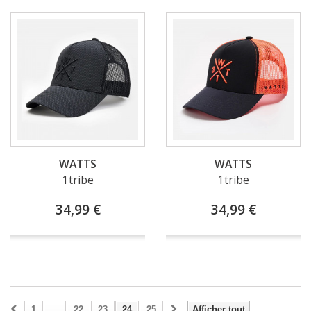
WATTS
WATTS
1tribe
1tribe
34,99 €
34,99 €
1
...
22
23
24
25
Afficher tout