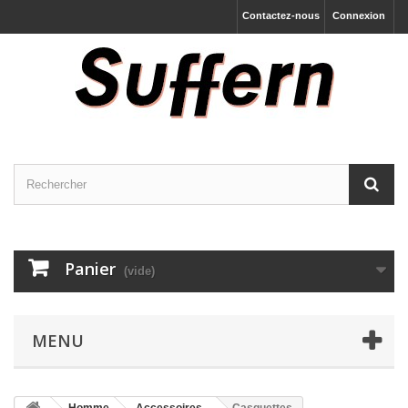
Contactez-nous
Connexion
Panier
(vide)
MENU