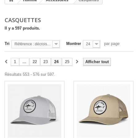
Homme
Accessoires
Casquettes
CASQUETTES
Il y a 597 produits.
Tri
Montrer
par page
Référence : décroissante
24
1
...
22
23
24
25
Afficher tout
Résultats 553 - 576 sur 597.