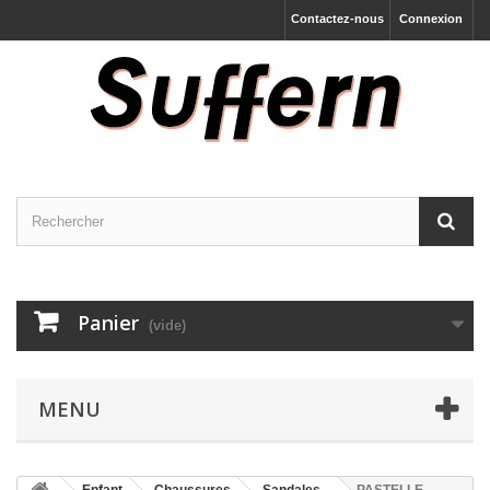
Contactez-nous
Connexion
Panier
(vide)
MENU