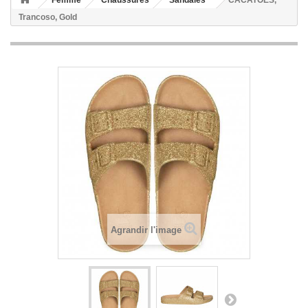
Femme
Chaussures
Sandales
CACATOES,
Trancoso, Gold
Agrandir l'image