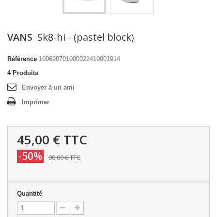
VANS
Sk8-hi - (pastel block)
Référence
100690701000022410001914
4
Produits
Envoyer à un ami
Imprimer
45,00 €
TTC
-50%
90,00 €
TTC
Quantité