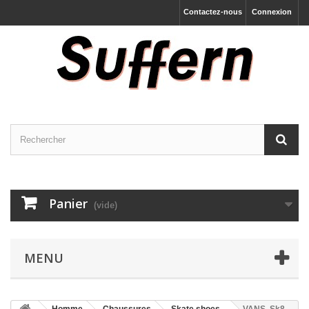
Contactez-nous
Connexion
Panier
(vide)
MENU