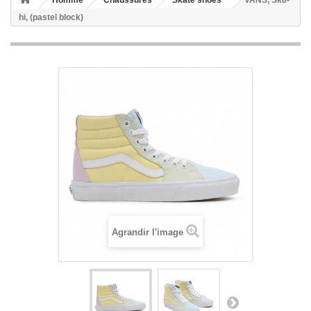
Homme
Chaussures
Skate shoes
VANS, Sk8-
hi, (pastel block)
Agrandir l'image