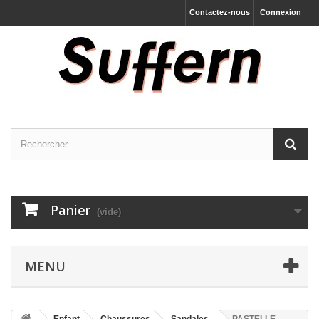
Contactez-nous
Connexion
Panier
(vide)
MENU