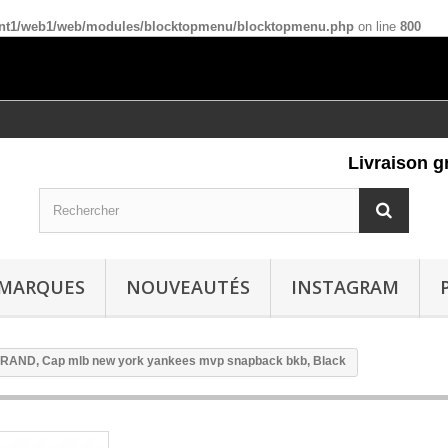
ient1/web1/web/modules/blocktopmenu/blocktopmenu.php
on line
800
Livraison grat
MARQUES
NOUVEAUTÉS
INSTAGRAM
RAND, Cap mlb new york yankees mvp snapback bkb, Black