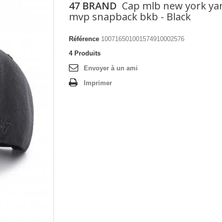
47 BRAND
Cap mlb new york ya
mvp snapback bkb - Black
Référence
100716501001574910002576
4
Produits
Envoyer à un ami
Imprimer