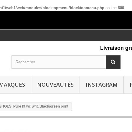
ient1/web1/web/modules/blocktopmenu/blocktopmenu.php
on line
800
Livraison gratui
MARQUES
NOUVEAUTÉS
INSTAGRAM
HOES, Pure ht wc wnt, Black/green print