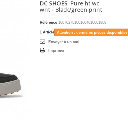
DC SHOES
Pure ht wc
wnt - Black/green print
Référence
100702751001604610001989
1
Article
Attention : dernières pièces disponibles 
Envoyer à un ami
Imprimer