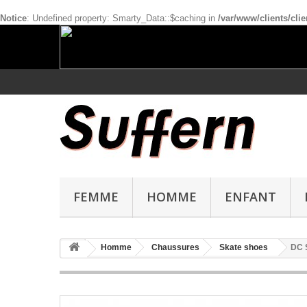
Notice
: Undefined property: Smarty_Data::$caching in
/var/www/clients/cl
FEMME
HOMME
ENFANT
Homme
Chaussures
Skate shoes
DC S