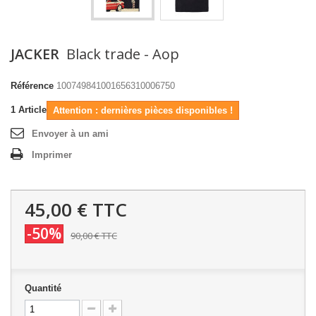
JACKER
Black trade - Aop
Référence
100749841001656310006750
1
Article
Attention : dernières pièces disponibles !
Envoyer à un ami
Imprimer
45,00 €
TTC
-50%
90,00 €
TTC
Quantité