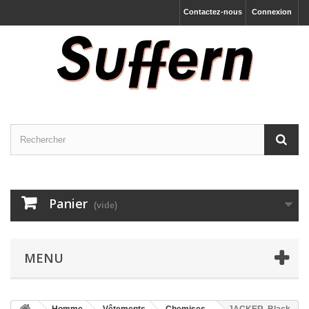
Contactez-nous
Connexion
Panier
(vide)
MENU