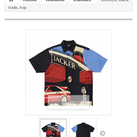
Homme
Vêtements
Chemises
JACKER, Black
trade, Aop
Agrandir l'image