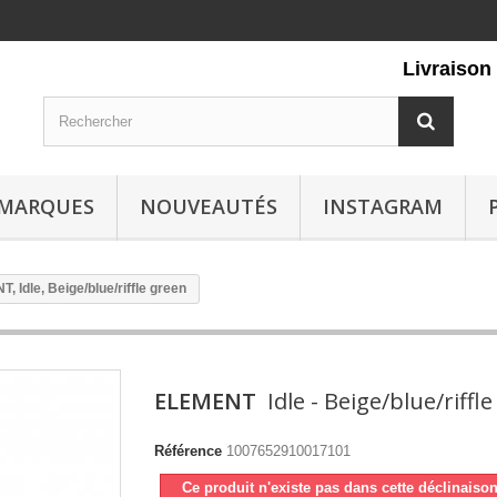
Livraison gr
MARQUES
NOUVEAUTÉS
INSTAGRAM
 Idle, Beige/blue/riffle green
ELEMENT
Idle - Beige/blue/riffl
Référence
1007652910017101
Ce produit n'existe pas dans cette déclinaiso