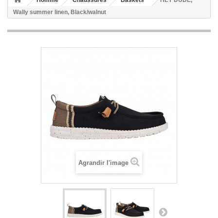
Homme
Chaussures
Baskets
HEY DUDE,
Wally summer linen, Black/walnut
Agrandir l'image