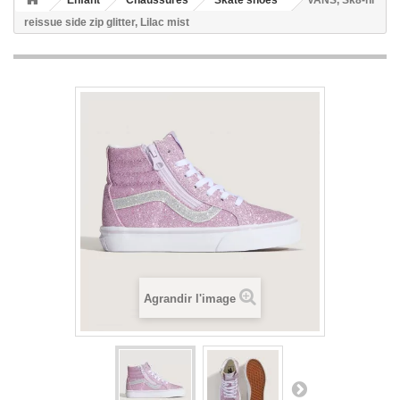
Enfant
Chaussures
Skate shoes
VANS, Sk8-hi
reissue side zip glitter, Lilac mist
Agrandir l'image