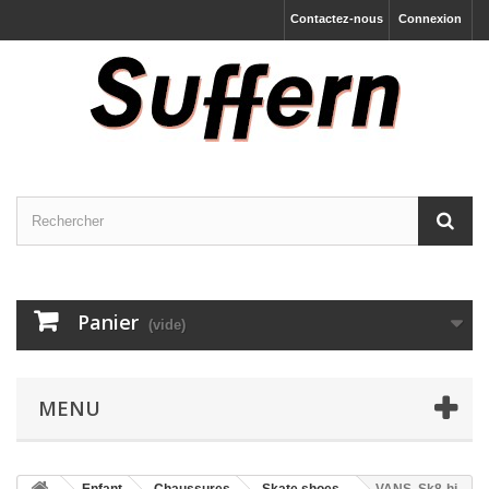
Contactez-nous
Connexion
Panier
(vide)
MENU