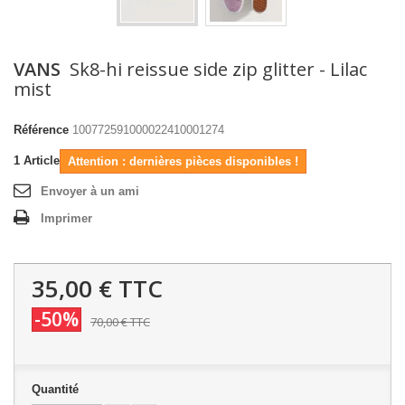
VANS
Sk8-hi reissue side zip glitter - Lilac
mist
Référence
100772591000022410001274
1
Article
Attention : dernières pièces disponibles !
Envoyer à un ami
Imprimer
35,00 €
TTC
-50%
70,00 €
TTC
Quantité