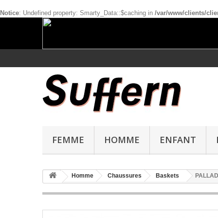
Notice
: Undefined property: Smarty_Data::$caching in
/var/www/clients/cl
FEMME
HOMME
ENFANT
Homme
Chaussures
Baskets
PALLADI