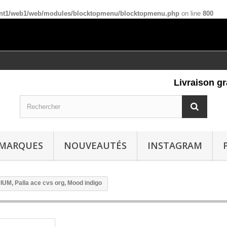
ient1/web1/web/modules/blocktopmenu/blocktopmenu.php
on line
800
Livraison gratu
MARQUES
NOUVEAUTÉS
INSTAGRAM
UM, Palla ace cvs org, Mood indigo