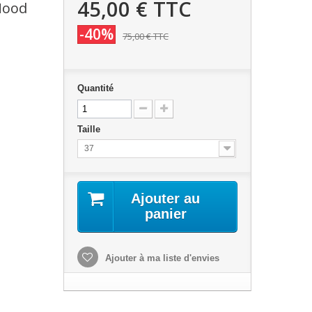
45,00 €
TTC
 Mood
-40%
75,00 €
TTC
Quantité
Taille
37
Ajouter au
panier
Ajouter à ma liste d'envies