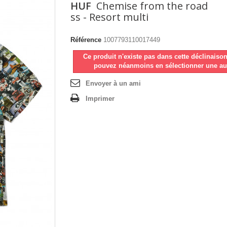
HUF
Chemise from the road
ss - Resort multi
Référence
1007793110017449
Ce produit n'existe pas dans cette déclinaiso
pouvez néanmoins en sélectionner une au
Envoyer à un ami
Imprimer