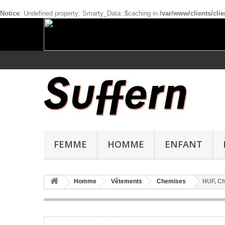
Notice
: Undefined property: Smarty_Data::$caching in
/var/www/clients/cl
FEMME
HOMME
ENFANT
Homme
Vêtements
Chemises
HUF, Ch