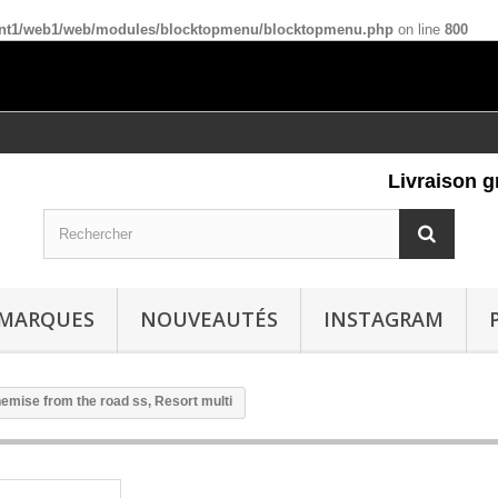
ient1/web1/web/modules/blocktopmenu/blocktopmenu.php
on line
800
Livraison grat
MARQUES
NOUVEAUTÉS
INSTAGRAM
emise from the road ss, Resort multi