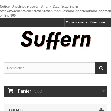
Notice
: Undefined property: Smarty_Data::$caching in
/var/www/clients/client1/web1/web/modules/blocktopmenu/blocktopme
on line
800
Contactez-nous
Connexion
Panier
(vide)
MENU