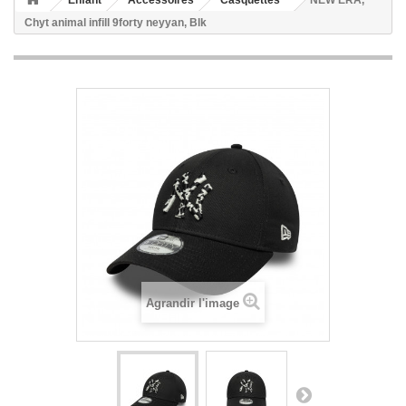
Enfant
Accessoires
Casquettes
NEW ERA,
Chyt animal infill 9forty neyyan, Blk
Agrandir l'image