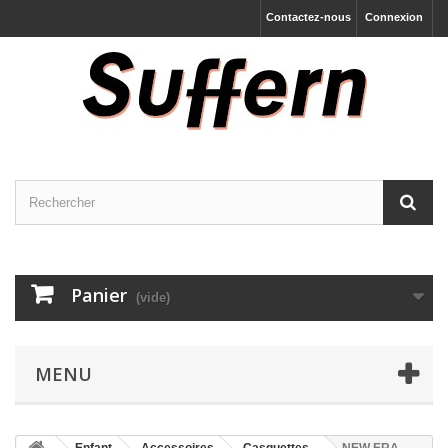
Contactez-nous
Connexion
Panier
(vide)
MENU