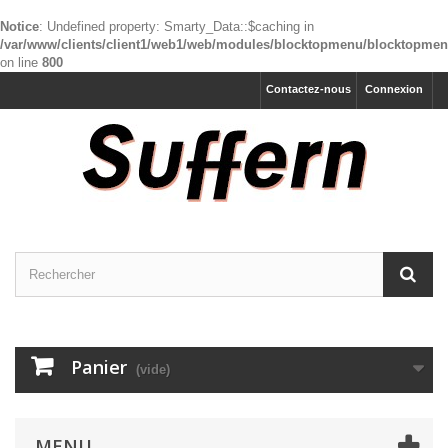
Notice
: Undefined property: Smarty_Data::$caching in
/var/www/clients/client1/web1/web/modules/blocktopmenu/blocktopme
on line
800
Contactez-nous
Connexion
Panier
(vide)
MENU