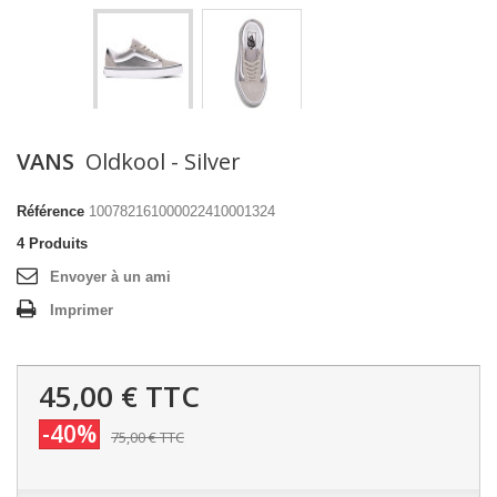
VANS
Oldkool - Silver
Référence
100782161000022410001324
4
Produits
Envoyer à un ami
Imprimer
45,00 €
TTC
-40%
75,00 €
TTC