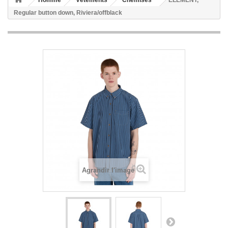
Homme
Vêtements
Chemises
ELEMENT,
Regular button down, Riviera/offblack
Agrandir l'image