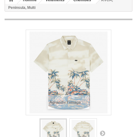
Homme
Vêtements
Chemises
RVCA,
Peninsula, Multi
Agrandir l'image