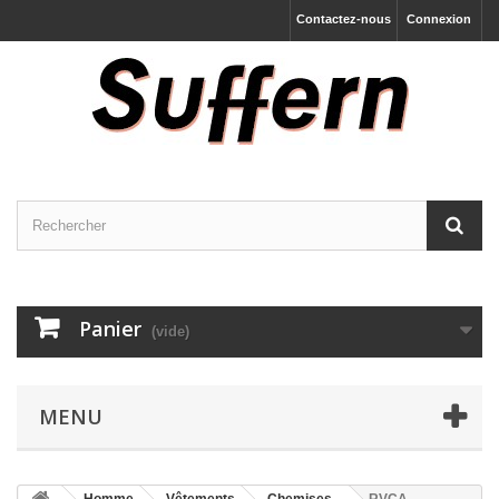
Contactez-nous
Connexion
Panier
(vide)
MENU