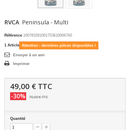
RVCA
Peninsula - Multi
Référence
100783281001753610006760
1
Article
Attention : dernières pièces disponibles !
Envoyer à un ami
Imprimer
49,00 €
TTC
-30%
70,00 €
TTC
Quantité