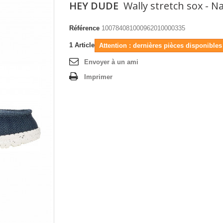
HEY DUDE
Wally stretch sox - N
Référence
100784081000962010000335
1
Article
Attention : dernières pièces disponibles 
Envoyer à un ami
Imprimer