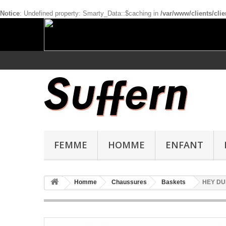
Notice
: Undefined property: Smarty_Data::$caching in
/var/www/clients/cl
FEMME
HOMME
ENFANT
Homme
Chaussures
Baskets
HEY DUD