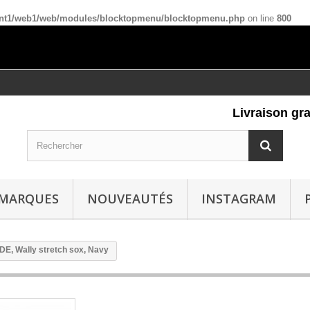
ient1/web1/web/modules/blocktopmenu/blocktopmenu.php
on line
800
Livraison gratui
MARQUES
NOUVEAUTÉS
INSTAGRAM
E, Wally stretch sox, Navy