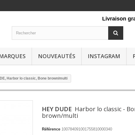
Livraison gratui
MARQUES
NOUVEAUTÉS
INSTAGRAM
E, Harbor lo classic, Bone brown/multi
HEY DUDE
Harbor lo classic - B
brown/multi
Référence
100784091001755810000340