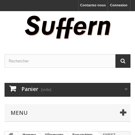
Contactez-nous
Connexion
Panier
(vide)
MENU