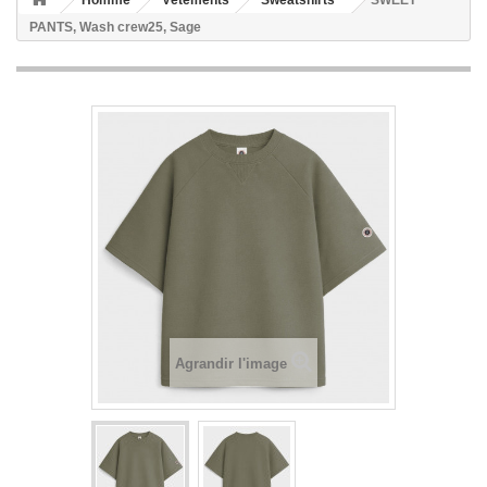
Homme
Vêtements
Sweatshirts
SWEET
PANTS, Wash crew25, Sage
Agrandir l'image