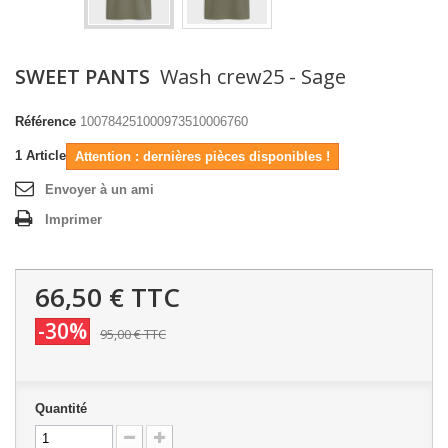
SWEET PANTS
Wash crew25 - Sage
Référence
100784251000973510006760
1
Article
Attention : dernières pièces disponibles !
Envoyer à un ami
Imprimer
66,50 €
TTC
-30%
95,00 €
TTC
Quantité