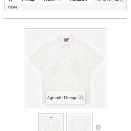
Homme
Vêtements
Chemises
JACKER, Olive,
White
Agrandir l'image