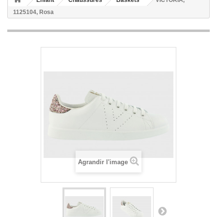
Enfant
Chaussures
Baskets
VICTORIA,
1125104, Rosa
Agrandir l'image