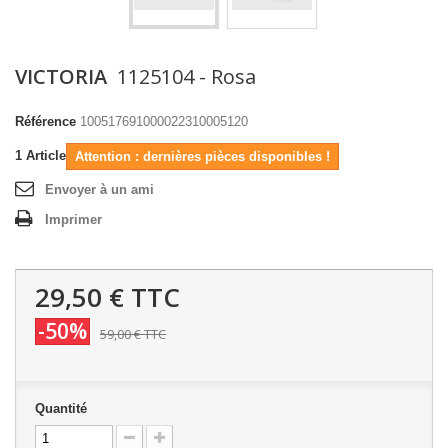
VICTORIA
1125104 - Rosa
Référence
100517691000022310005120
1
Article
Attention : dernières pièces disponibles !
Envoyer à un ami
Imprimer
29,50 €
TTC
-50%
59,00 €
TTC
Quantité