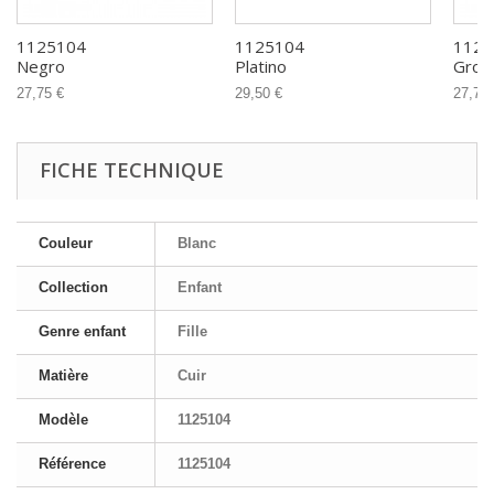
1125104
1125104
1125
Negro
Platino
Grose
27,75 €
29,50 €
27,75 
FICHE TECHNIQUE
Couleur
Blanc
Collection
Enfant
Genre enfant
Fille
Matière
Cuir
Modèle
1125104
Référence
1125104