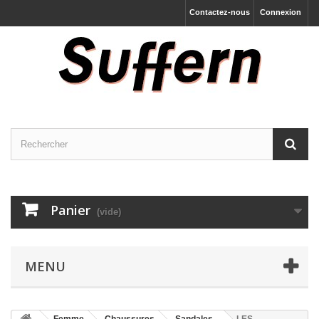
Contactez-nous
Connexion
Panier
(vide)
MENU