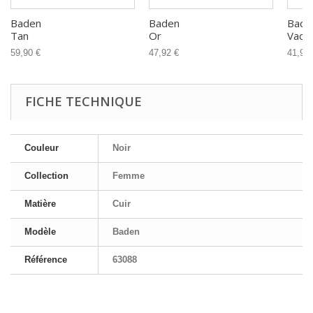
Baden
Baden
Bade
Tan
Or
Vache
59,90 €
47,92 €
41,93 
FICHE TECHNIQUE
Couleur
Noir
Collection
Femme
Matière
Cuir
Modèle
Baden
Référence
63088