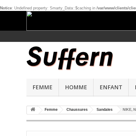
Notice
: Undefined property: Smarty_Data::$caching in
/var/www/clients/cl
FEMME
HOMME
ENFANT
Femme
Chaussures
Sandales
NIKE, N