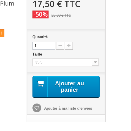
17,50 €
TTC
- Plum
t
-50%
35,00 €
TTC
!
Quantité
Taille
35.5
Ajouter au
panier
Ajouter à ma liste d'envies