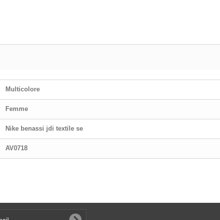
Multicolore
Femme
Nike benassi jdi textile se
AV0718