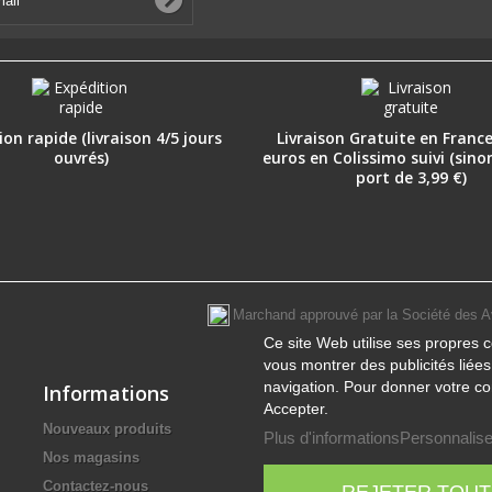
on rapide (livraison 4/5 jours
Livraison Gratuite en France
ouvrés)
euros en Colissimo suivi (sino
port de 3,99 €)
Marchand approuvé par la Société des A
Ce site Web utilise ses propres c
vous montrer des publicités liée
navigation. Pour donner votre co
Informations
Accepter.
Nouveaux produits
Plus d'informations
Personnalise
Nos magasins
Contactez-nous