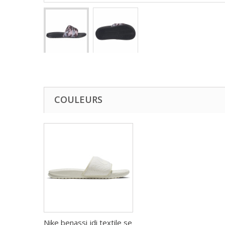
COULEURS
Nike benassi jdi textile se