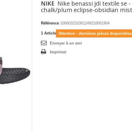
NIKE
Nike benassi jdi textile se 
chalk/plum eclipse-obsidian mis
Référence
100603231001249210001904
1
Article
Attention : dernières pièces disponibles 
Envoyer à un ami
Imprimer