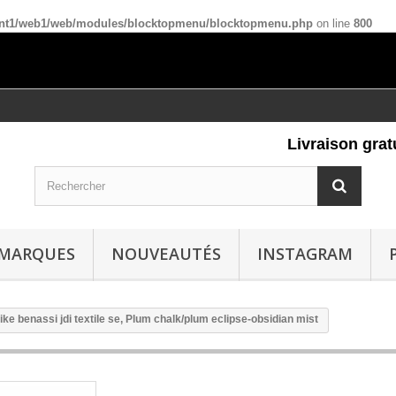
ient1/web1/web/modules/blocktopmenu/blocktopmenu.php
on line
800
Livraison gratuit
MARQUES
NOUVEAUTÉS
INSTAGRAM
ike benassi jdi textile se, Plum chalk/plum eclipse-obsidian mist