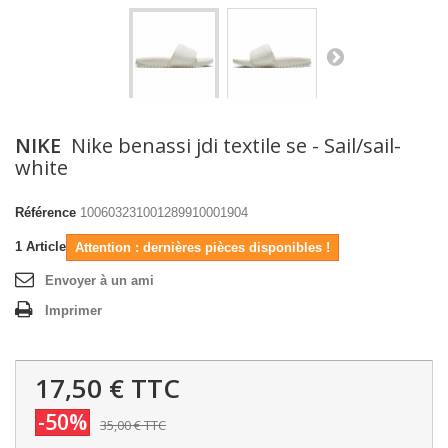
NIKE
Nike benassi jdi textile se - Sail/sail-
white
Référence
100603231001289910001904
1
Article
Attention : dernières pièces disponibles !
Envoyer à un ami
Imprimer
17,50 €
TTC
-50%
35,00 €
TTC