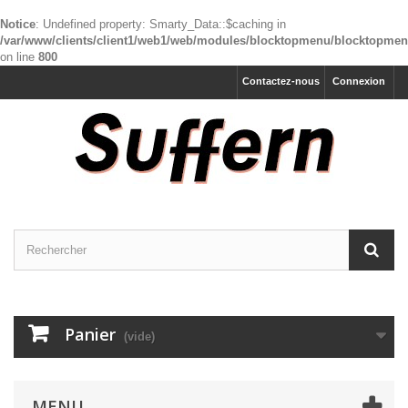
Notice
: Undefined property: Smarty_Data::$caching in
/var/www/clients/client1/web1/web/modules/blocktopmenu/blocktopme
on line
800
Contactez-nous
Connexion
Panier
(vide)
MENU