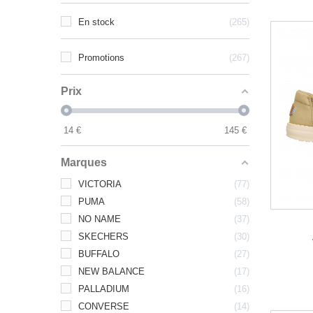
En stock
265
Promotions
267
Prix
14
€
145
€
Marques
VICTORIA
77
PUMA
58
NO NAME
37
SKECHERS
30
BUFFALO
27
NEW BALANCE
17
PALLADIUM
16
CONVERSE
14