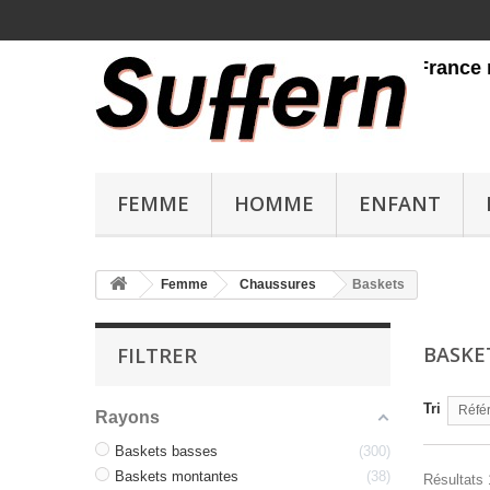
Livraison gratuite en France métropo
FEMME
HOMME
ENFANT
Femme
Chaussures
Baskets
BASKE
FILTRER
Tri
Référ
Rayons
Baskets basses
300
Baskets montantes
38
Résultats 