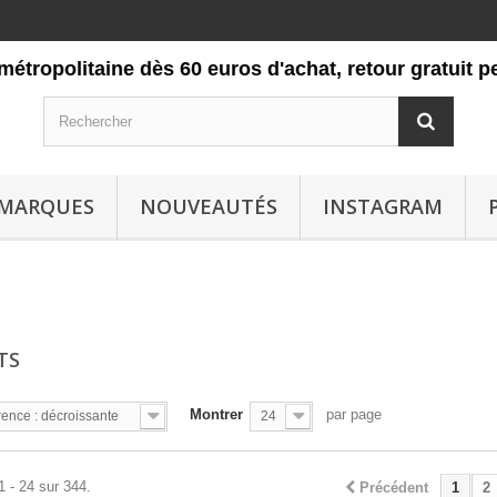
litaine dès 60 euros d'achat, retour gratuit pendant 
MARQUES
NOUVEAUTÉS
INSTAGRAM
TS
Montrer
par page
ence : décroissante
24
1 - 24 sur 344.
Précédent
1
2