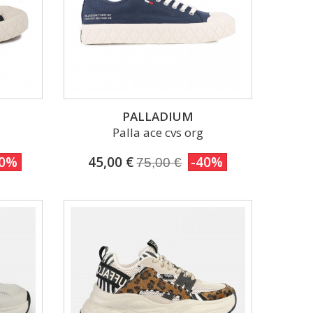
PALLADIUM
Palla ace cvs org
40%
45,00 €
-40%
75,00 €