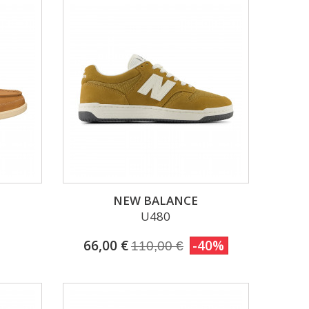
NEW BALANCE
U480
66,00 €
-40%
110,00 €