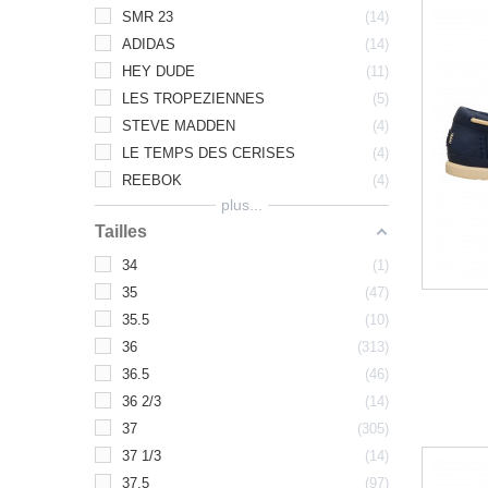
SMR 23
14
ADIDAS
14
HEY DUDE
11
LES TROPEZIENNES
5
STEVE MADDEN
4
LE TEMPS DES CERISES
4
REEBOK
4
plus...
Tailles
34
1
35
47
35.5
10
36
313
36.5
46
36 2/3
14
37
305
37 1/3
14
37.5
97