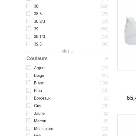
38
319
38.5
79
38 2/3
14
39
300
39 1/3
14
39.5
46
plus...
Couleurs
Argent
12
Beige
47
Blanc
124
Bleu
15
65,
Bordeaux
1
Gris
15
Jaune
2
Marron
9
Multicolore
13